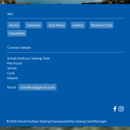
Site
Home
Calendar
Club News
Gallery
Weather/Tide
Classifieds
Contact details
Schull Harbour Sailing Club
Pier Road
Schull
Cork
Ireland
Email :
schullhsc@gmail.com
© 2026 Schull Harbour Sailing Club
powered by
Sailing Club Manager