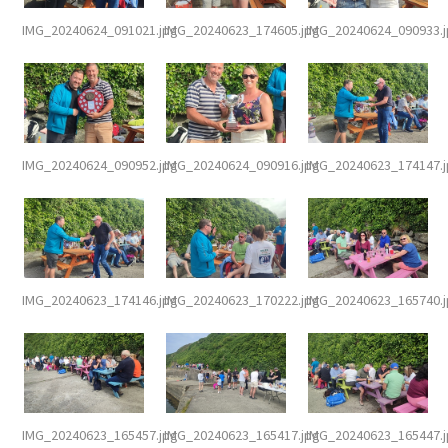
IMG_20240624_091021.jpg
IMG_20240623_174605.jpg
IMG_20240624_090933.
IMG_20240624_090952.jpg
IMG_20240624_090916.jpg
IMG_20240623_174147.
IMG_20240623_174146.jpg
IMG_20240623_170222.jpg
IMG_20240623_165740.
IMG_20240623_165457.jpg
IMG_20240623_165417.jpg
IMG_20240623_165447.